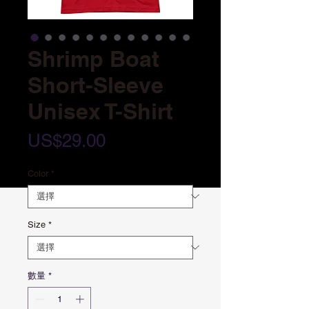
Shrimp Boat
Short-Sleeve
Unisex T-Shirt
價
US$29.00
格
Color
*
Size
*
數量
*