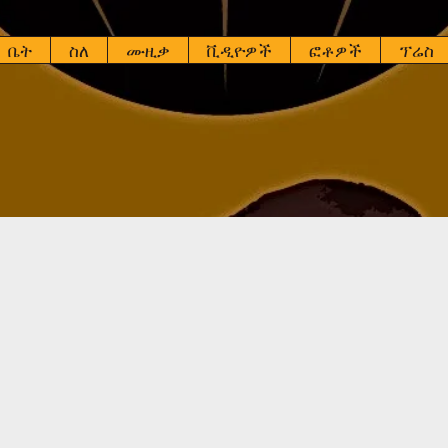
ቤት
ስለ
ሙዚቃ
ቪዲዮዎች
ፎቶዎች
ፕሬስ