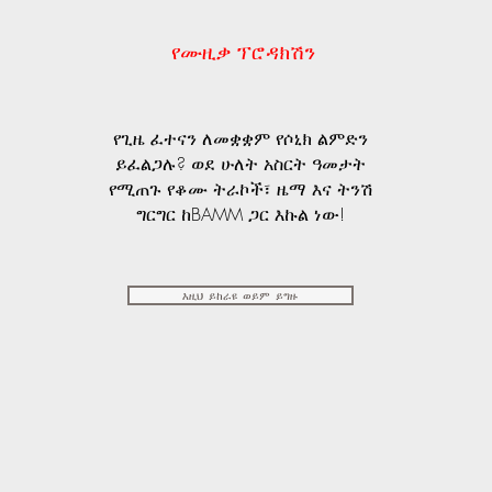
የሙዚቃ ፕሮዳክሽን
የጊዜ ፈተናን ለመቋቋም የሶኒክ ልምድን
ይፈልጋሉ? ወደ ሁለት አስርት ዓመታት
የሚጠጉ የቆሙ ትራኮች፣ ዜማ እና ትንሽ
ግርግር ከBAMM ጋር እኩል ነው!
እዚህ ይከራዩ ወይም ይግዙ