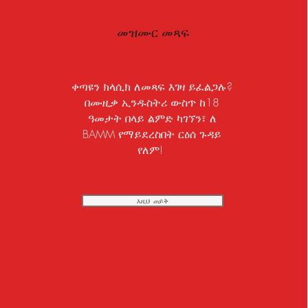
መዝሙር መጻፍ
ቀጣዩን ክላሲክ ለመጻፍ እገዛ ይፈልጋሉ?
በሙዚቃ ኢንዱስትሪ ውስጥ ከ18
ዓመታት በላይ ልምድ ካገኘን፣ ለ
BAMM የማይደረስበት ርዕሰ ጉዳይ
የለም!
እዚህ ጠይቅ