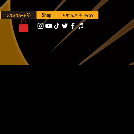
አገልግሎቶች
Shop
አሞሌዎች ቅርስ