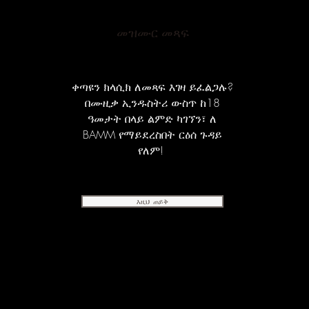
መዝሙር መጻፍ
ቀጣዩን ክላሲክ ለመጻፍ እገዛ ይፈልጋሉ?
በሙዚቃ ኢንዱስትሪ ውስጥ ከ18
ዓመታት በላይ ልምድ ካገኘን፣ ለ
BAMM የማይደረስበት ርዕሰ ጉዳይ
የለም!
እዚህ ጠይቅ