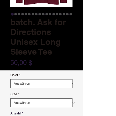
batch. Ask for
Directions
Unisex Long
Sleeve Tee
Preis
50,00 $
Color
*
Size
*
Anzahl
*