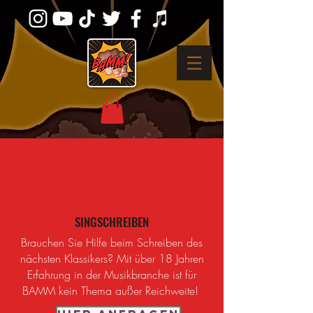
SINGSCHREIBEN
Brauchen Sie Hilfe beim Schreiben des
nächsten Klassikers? Mit über 18 Jahren
Erfahrung in der Musikbranche ist für
BAMM kein Thema außer Reichweite!