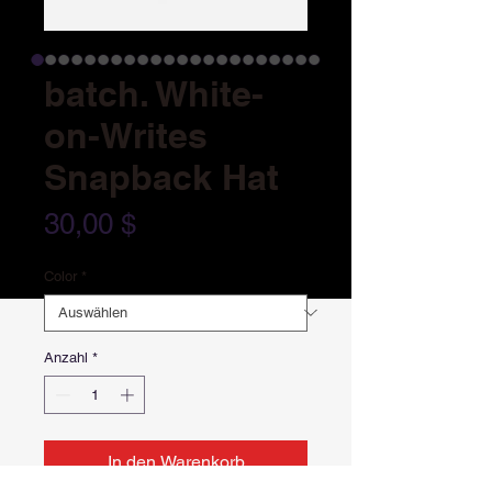
batch. White-
on-Writes
Snapback Hat
Preis
30,00 $
Color
*
Anzahl
*
In den Warenkorb