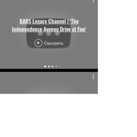
BARS Legacy Channel | 'The
Independence Avenue Drive at Five'
Смотреть
BARS Legacy Channel | 'BARS: The
Breakdown'
Смотреть